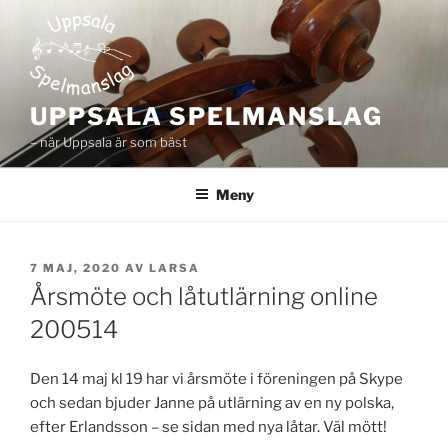
Hoppa
till
innehåll
UPPSALA SPELMANSLAG
– när Uppsala är som bäst
Meny
PUBLICERAT
7 MAJ, 2020
AV
LARSA
Årsmöte och låtutlärning online
200514
Den 14 maj kl 19 har vi årsmöte i föreningen på Skype
och sedan bjuder Janne på utlärning av en ny polska,
efter Erlandsson – se sidan med nya låtar. Väl mött!