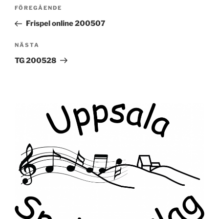
Inläggsnavigering
Föregående
FÖREGÅENDE
inlägg
Frispel online 200507
Nästa
NÄSTA
inlägg
TG 200528